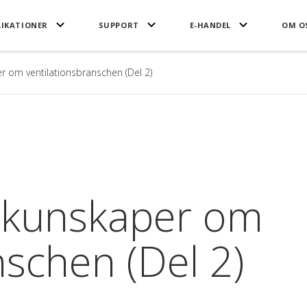
LIKATIONER
SUPPORT
E-HANDEL
OM O
 om ventilationsbranschen (Del 2)
 kunskaper om
nschen (Del 2)