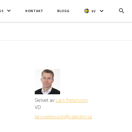
SS
KONTAKT
BLOGG
SV
Skrivet av
Lars Petersson
VD
lars.petersson@calectro.se