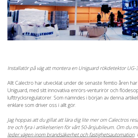
Installatör på väg att montera en Uniguard rökdetektor UG-3
Allt Calectro har utvecklat under de senaste femtio åren har 
Uniguard, med sitt innovativa enrörs-venturirör och flödes
lufttrycksregulatorer. Som nämndes i början av denna artikel ä
enklare som driver oss i allt gör.
Jag hoppas att du gillat att lära dig lite mer om Calectros 
tre och fyra i artikelserien för vårt 50-årsjubileum. Om du m
leder vägen inom brandsäkerhet och fastighetsautomation
.