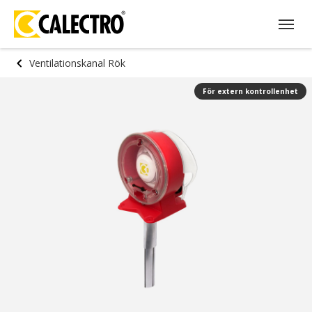
Ventilationskanal Rök
För extern kontrollenhet