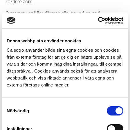
rökdetektorn.
Systemet uppfyller därmed alla krav på en god
brandsäkerhet vid lufthastigheter mellan 0,2 m/s och 20
m/s.
För rökdetektering vid avstängt aggregat med begränsat
Denna webbplats använder cookies
luftflöde i kanalen, bör ett venturirör med hjälpfläkt
Calectro använder både sina egna cookies och cookies
användas.
från externa företag för att ge dig en bättre upplevelse på
Uniguard används tillsammans med en kontrollenhet (t ex
våra sidor och komma ihåg dina inställningar, till exempel
ABAV-S3) till styrning av brandspjäll och fläktar, akustiska
ditt språkval. Cookies används också för att analysera
och/ eller optiska larm mm.
webbtrafik och visa riktade annonser i våra egna och
externa företags online-medier.
Detektorn är försedd med bajonettfattning, vilket gör den
lätt att byta.
Samtyckesval
UG-3-O har en intelligent övervakningskrets som
Nödvändig
kontinuerligt kontrollerar och justerar känsligheten för
optimal funktion under detektorns hela livslängd. När
detektorn inte längre kan kompensera för miljöpåverkan
Inställningar