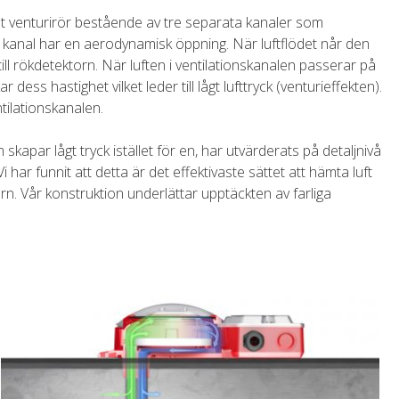
t venturirör bestående av tre separata kanaler som
je kanal har en aerodynamisk öppning. När luftflödet når den
ill rökdetektorn. När luften i ventilationskanalen passerar på
ess hastighet vilket leder till lågt lufttryck (venturieffekten).
entilationskanalen.
kapar lågt tryck istället för en, har utvärderats på detaljnivå
i har funnit att detta är det effektivaste sättet att hämta luft
orn. Vår konstruktion underlättar upptäckten av farliga