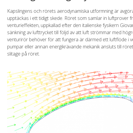
Kapslingens och rörets aerodynamiska utformning är avgörande
upptäckas i ett tidigt skede. Röret som samlar in luftprover 
venturieffekten, uppkallad efter den italienske fysikern Giov
sänkning av lufttrycket till följd av att luft strömmar med hö
venturirör behöver för att fungera är därmed ett luftflöde i 
pumpar eller annan energikrävande mekanik ansluts till röret
slitage på röret.