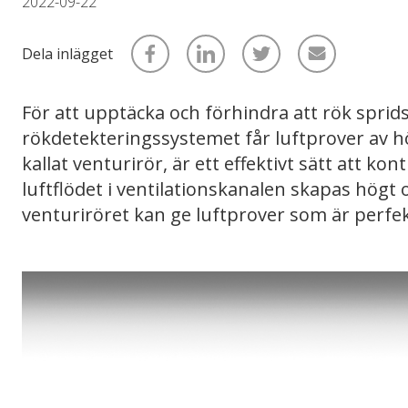
2022-09-22
Dela inlägget
För att upptäcka och förhindra att rök sprids 
rökdetekteringssystemet får luftprover av hög
kallat venturirör, är ett effektivt sätt att ko
luftflödet i ventilationskanalen skapas högt o
venturiröret kan ge luftprover som är perfekta