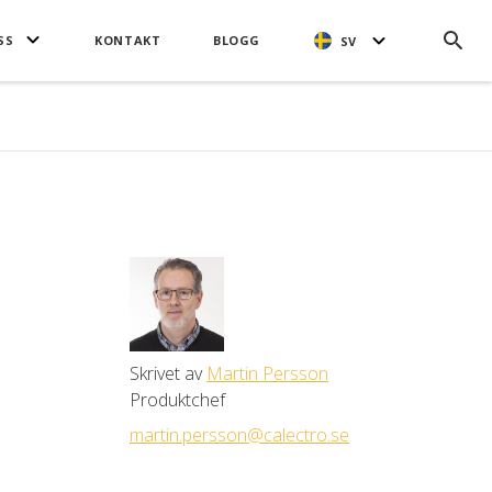
SS
KONTAKT
BLOGG
SV
Skrivet av
Martin Persson
Produktchef
martin.persson@calectro.se