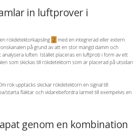
amlar in luftprover i
en rökdetektorkapsling
2
med en integrerad eller extern
ilationskanalen på grund av att en stor mängd damm och
t analysera luften. Istället placeras en luftprob i form av ett
nalen som skickas till rökdetektorn som är placerad på utsidan
. Om rök upptäcks skickar rökdetektorn en signal till
a/starta fläktar och vidarebefordra larmet till exempelvis en
 skapat genom en kombination