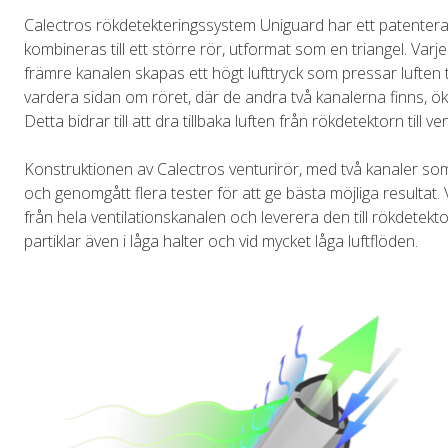
Calectros rökdetekteringssystem Uniguard har ett patentera
kombineras till ett större rör, utformat som en triangel. Var
främre kanalen skapas ett högt lufttryck som pressar luften t
vardera sidan om röret, där de andra två kanalerna finns, ökar d
Detta bidrar till att dra tillbaka luften från rökdetektorn till v
Konstruktionen av Calectros venturirör, med två kanaler som s
och genomgått flera tester för att ge bästa möjliga resultat. V
från hela ventilationskanalen och leverera den till rökdetekt
partiklar även i låga halter och vid mycket låga luftflöden.