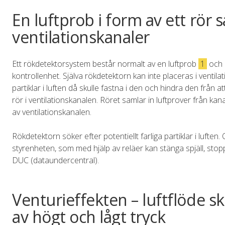
En luftprob i form av ett rör s
ventilationskanaler
Ett rökdetektorsystem består normalt av en luftprob
1
och 
kontrollenhet. Själva rökdetektorn kan inte placeras i vent
partiklar i luften då skulle fastna i den och hindra den från at
rör i ventilationskanalen. Röret samlar in luftprover från ka
av ventilationskanalen.
Rökdetektorn söker efter potentiellt farliga partiklar i luften
styrenheten, som med hjälp av reläer kan stänga spjäll, stopp
DUC (dataundercentral).
Venturieffekten – luftflöde
av högt och lågt tryck