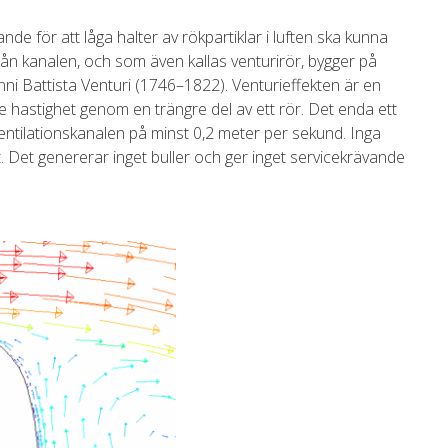
 för att låga halter av rökpartiklar i luften ska kunna
från kanalen, och som även kallas venturirör, bygger på
anni Battista Venturi (1746–1822). Venturieffekten är en
gre hastighet genom en trängre del av ett rör. Det enda ett
ventilationskanalen på minst 0,2 meter per sekund. Inga
. Det genererar inget buller och ger inget servicekrävande