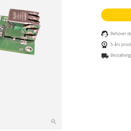
Behöver du
5-års prod
Beställnin