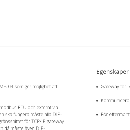
Egenskaper
B-04 som ger möjlighet att
Gateway för I
Kommunicerar
 modbus RTU och externt via
en ska fungera måste alla DIP-
För eftermon
gränssnittet för TCP/IP gateway
ch då måste även DIP-