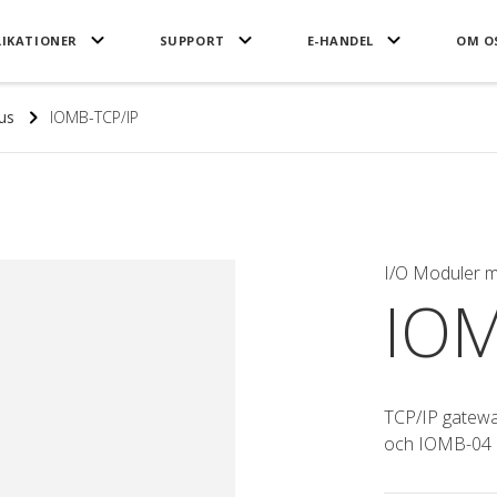
LIKATIONER
SUPPORT
E-HANDEL
OM O
us
IOMB-TCP/IP
I/O Moduler 
IOM
TCP/IP gatew
och IOMB-04