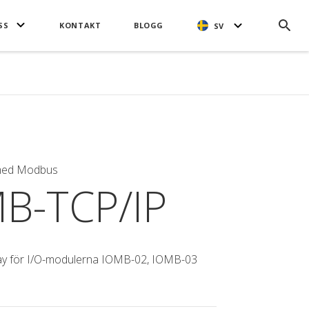
SS
KONTAKT
BLOGG
SV
med Modbus
B-TCP/IP
ay för I/O-modulerna IOMB-02, IOMB-03