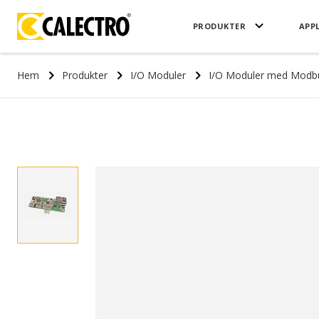
PRODUKTER
APP
Hem
Produkter
I/O Moduler
I/O Moduler med Modb