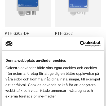
istället
CPS-D-A
.
PTH-3202-DF
PTH-3202
Tryck- och flödesgivare
Tryckgivare för mätning av
med display för mätning av
differenstryck i ventilations-
differenstryck och
anläggningar. 8st valbara
luftflöden i ventilations-
mät-områden upp till
Denna webbplats använder cookies
anläggningar. 8st valbara
2500Pa.
mät-områden upp till
Produkten har utgått
Calectro använder både sina egna cookies och cookies
2500Pa.
och ersätts med
CPS-A
.
Produkten har utgått -
Produkten har utgått -
från externa företag för att ge dig en bättre upplevelse på
Produkten har utgått
Arkivreferens
Arkivreferens
våra sidor och komma ihåg dina inställningar, till exempel
och ersätts med
CPS-D-
ditt språkval. Cookies används också för att analysera
A
.
webbtrafik och visa riktade annonser i våra egna och
externa företags online-medier.