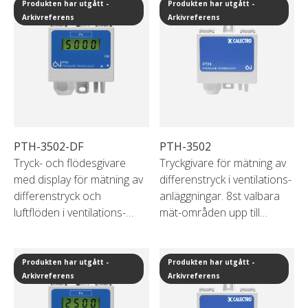
Produkten har utgått -
Produkten har utgått -
Arkivreferens
Arkivreferens
PTH-3502-DF
PTH-3502
Tryck- och flödesgivare
Tryckgivare för mätning av
med display för mätning av
differenstryck i ventilations-
differenstryck och
anläggningar. 8st valbara
luftflöden i ventilations-
mät-områden upp till
anläggningar. 8st valbara
5000Pa.
mät-områden upp till
Produkten har utgått.
5000Pa.
Vi rekommenderar
Produkten har utgått -
Produkten har utgått -
Produkten har utgått.
Arkivreferens
istället
Arkivreferens
CPS-A
.
Vi rekommenderar