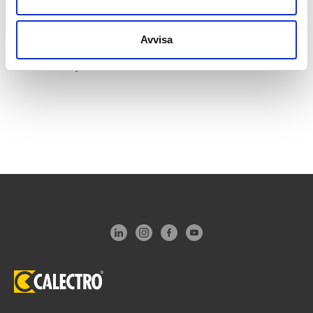
Differenstryckgivare med
belyst display för
Avvisa
ventilationsanläggningar. 8
inställbara tryckområden. 0-
2100 Pa. Ställbar K-faktor
för volymmätning. Modbus
RTU.
Produkten har utgått
och ersätts med
CPS-D-
A
.
I fall där Modbus
används är ersättaren
CPS-D-MB
.